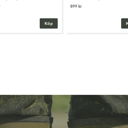
r
899 kr
Köp