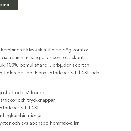
gnen
kombinerar klassisk stil med hög komfort.
 sociala sammanhang eller som ett skönt
juk 100% bomullsflanell, erbjuder skjortan
tidlös design. Finns i storlekar S till 4XL och
.
jukhet och hållbarhet.
stfickor och tryckknappar.
storlekar S till 4XL.
ga färgkombinationer.
lykter och avslappnade hemmakvällar.