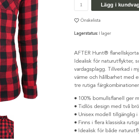
Lägg i kundva
Önskelista
Lagerstatus:
I lager
AFTER Hunt® flanellskjorta 
Idealisk för naturutflykter,
vardagsplagg. Tillverkad i m
värme och hållbarhet med en 
tre rutiga färgkombinationer
100% bomullsflanell ger m
Tidlös design med två brö
Unisex modell tillgänglig i 
Finns i flera klassiska ruti
Idealisk för både naturutf