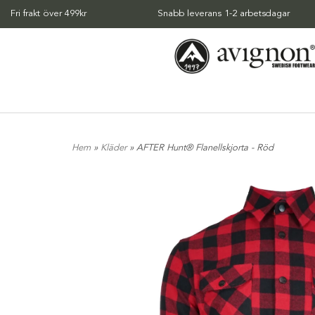
Fri frakt över 499kr
Snabb leverans 1-2 arbetsdagar
Hem
»
Kläder
» AFTER Hunt® Flanellskjorta - Röd