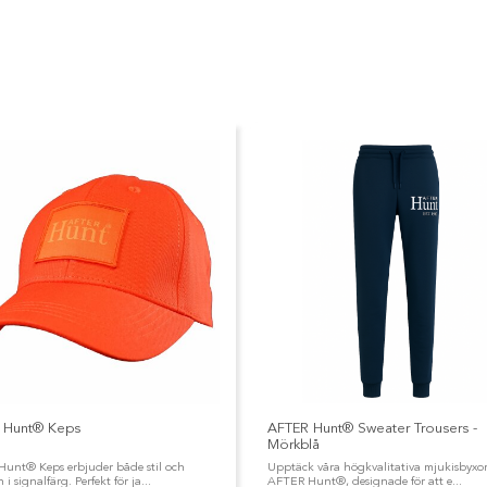
 Hunt® Keps
AFTER Hunt® Sweater Trousers -
Mörkblå
unt® Keps erbjuder både stil och
Upptäck våra högkvalitativa mjukisbyxor
 i signalfärg. Perfekt för ja...
AFTER Hunt®, designade för att e...