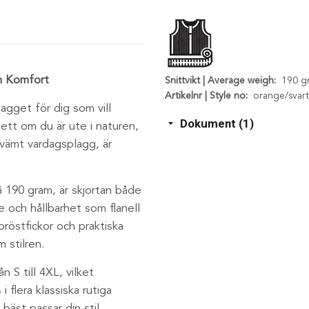
ch Komfort
Snittvikt | Average weigh:
190 g
Artikelnr | Style no:
orange/svart
agget för dig som vill
Dokument (1)
ett om du är ute i naturen,
ekvämt vardagsplagg, är
å 190 gram, är skjortan både
 och hållbarhet som flanell
bröstfickor och praktiska
m stilren.
ån S till 4XL, vilket
i flera klassiska rutiga
bäst passar din stil.