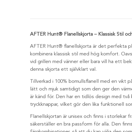
AFTER Hunt® Flanellskjorta – Klassisk Stil o
AFTER Hunt® flanellskjorta är det perfekta pl
kombinera klassisk stil med hög komfort. Oavs
vid grillen med vänner eller bara vill ha ett b
denna skjorta ett självklart val.
Tillverkad i 100% bomullsflanell med en vikt p
lätt och mjuk samtidigt som den ger den värme
är känd för. Den har en tidlös design med två 
tryckknappar, vilket gör den lika funktionell so
Flanellskjortan är unisex och finns i storlekar fr
säkerställer en bra passform för alla. Den finns 
färgkombinationer, så att du kan välja den som 