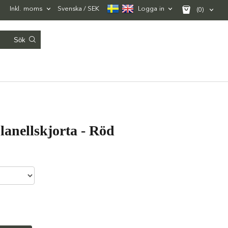
Inkl. moms
Svenska
SEK
Logga in
(0)
nellskjorta - Röd