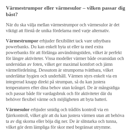
Värmestrumpor eller värmesulor – vilken passar dig
bäst?
När du ska välja mellan värmestrumpor och värmesulor är det
viktigt att förstå de unika fördelarna med varje alternativ.
Värmestrumpor
erbjuder flexibilitet tack vare utbytbara
powerbanks. Du kan enkelt byta ut eller ta med extra
powerbanks för att förlänga användningstiden, vilket är perfekt
för längre aktiviteter. Vissa modeller värmer både ovansidan och
undersidan av foten, vilket ger maximal komfort och jämn
värmefördelning. Dessutom är strumporna tvättbara, vilket
underlättar hygien och underhåll. Värmen styrs enkelt via en
integrerad knapp direkt på strumpan, så du kan justera
temperaturen efter dina behov utan krångel. De är mångsidiga
och passar både för vardagsbruk och för aktiviteter där du
behöver flexibel värme och möjligheten att byta batteri.
Värmesulor
erbjuder smidig och trådlös kontroll via en
fjärrkontroll, vilket gör att du kan justera värmen utan att behöva
ta av dig skorna eller böja dig ner. De är slitstarka och tunna,
vilket gör dem lämpliga för skor med begränsat utrymme.