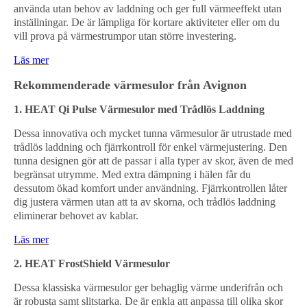
använda utan behov av laddning och ger full värmeeffekt utan
inställningar. De är lämpliga för kortare aktiviteter eller om du
vill prova på värmestrumpor utan större investering.
Läs mer
Rekommenderade värmesulor från Avignon
1. HEAT Qi Pulse Värmesulor med Trådlös Laddning
Dessa innovativa och mycket tunna värmesulor är utrustade med
trådlös laddning och fjärrkontroll för enkel värmejustering. Den
tunna designen gör att de passar i alla typer av skor, även de med
begränsat utrymme. Med extra dämpning i hälen får du
dessutom ökad komfort under användning. Fjärrkontrollen låter
dig justera värmen utan att ta av skorna, och trådlös laddning
eliminerar behovet av kablar.
Läs mer
2. HEAT FrostShield Värmesulor
Dessa klassiska värmesulor ger behaglig värme underifrån och
är robusta samt slitstarka. De är enkla att anpassa till olika skor