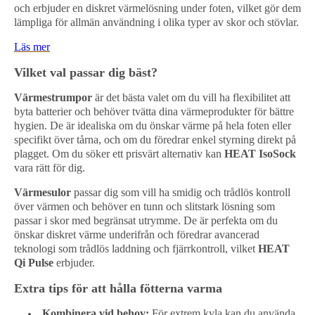
och erbjuder en diskret värmelösning under foten, vilket gör dem
lämpliga för allmän användning i olika typer av skor och stövlar.
Läs mer
Vilket val passar dig bäst?
Värmestrumpor
är det bästa valet om du vill ha flexibilitet att
byta batterier och behöver tvätta dina värmeprodukter för bättre
hygien. De är idealiska om du önskar värme på hela foten eller
specifikt över tårna, och om du föredrar enkel styrning direkt på
plagget. Om du söker ett prisvärt alternativ kan
HEAT IsoSock
vara rätt för dig.
Värmesulor
passar dig som vill ha smidig och trådlös kontroll
över värmen och behöver en tunn och slitstark lösning som
passar i skor med begränsat utrymme. De är perfekta om du
önskar diskret värme underifrån och föredrar avancerad
teknologi som trådlös laddning och fjärrkontroll, vilket
HEAT
Qi Pulse
erbjuder.
Extra tips för att hålla fötterna varma
Kombinera vid behov:
För extrem kyla kan du använda