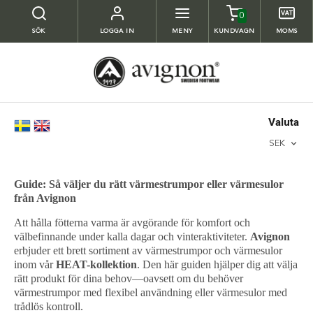
0
SÖK
LOGGA IN
MENY
KUNDVAGN
MOMS
Valuta
SEK
Guide: Så väljer du rätt värmestrumpor eller värmesulor
från Avignon
Att hålla fötterna varma är avgörande för komfort och
välbefinnande under kalla dagar och vinteraktiviteter.
Avignon
erbjuder ett brett sortiment av värmestrumpor och värmesulor
inom vår
HEAT-kollektion
. Den här guiden hjälper dig att välja
rätt produkt för dina behov—oavsett om du behöver
värmestrumpor med flexibel användning eller värmesulor med
trådlös kontroll.