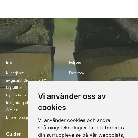
Info
Följ oss
Kundtjänst
Facebook
avignon®. Broschyr 2025.
Instagram
Köpvillkor
Vi använder oss av
Byte & Retur
Integritetspolicy
cookies
Om oss
Bli återförsäljare
Vi använder cookies och andra
spårningsteknologier för att förbättra
Guider
din surfupplevelse på vår webbplats,