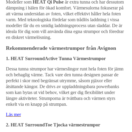
Modeller som
HEAT Qi Pulse
är extra tunna och har dessutom
dämpning i hälen för ökad komfort. Värmesulorna fokuserar på
att värma undersidan av foten, vilket effektivt håller hela foten
varm. Med teknologiska fördelar som trådlös laddning i vissa
modeller får du en smidig laddningsprocess utan sladdar. De är
ideala för dig som vill använda dina egna strumpor och föredrar
en diskret värmelösning.
Rekommenderade värmestrumpor från Avignon
1. HEAT SurroundActive Tunna Värmestrumpor
Dessa tunna strumpor har värmeslingor runt hela foten för jämn
och behaglig värme. Tack vare den tunna designen passar de
perfekt i skor med begränsat utrymme, såsom pjäxor eller
åtsittande kängor. De drivs av uppladdningsbara powerbanks
som kan bytas ut vid behov, vilket ger dig flexibilitet under
längre aktiviteter. Strumporna är tvättbara och värmen styrs
enkelt via en knapp på strumpan.
Läs mer
2. HEAT SurroundToe Tjocka värmestrumpor