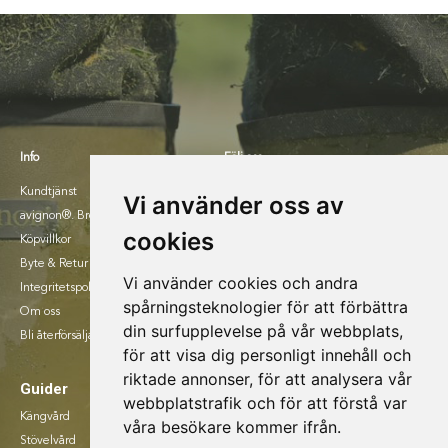
Info
Följ oss
Kundtjänst
Facebook
Vi använder oss av
avignon®. Broschyr 2025.
Instagram
cookies
Köpvillkor
Byte & Retur
Vi använder cookies och andra
Integritetspolicy
spårningsteknologier för att förbättra
Om oss
din surfupplevelse på vår webbplats,
Bli återförsäljare
för att visa dig personligt innehåll och
riktade annonser, för att analysera vår
Guider
webbplatstrafik och för att förstå var
Kängvård
våra besökare kommer ifrån.
Stövelvård