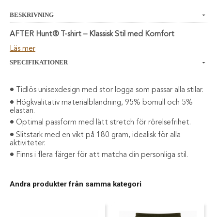
BESKRIVNING
AFTER Hunt® T-shirt – Klassisk Stil med Komfort
Läs mer
Den perfekta t-shirten för både äventyr och avkoppling!
SPECIFIKATIONER
AFTER Hunt® T-shirt kombinerar stil och funktionalitet i
ett plagg som är lika bekvämt i naturen som till vardags.
Med en tidlös unisexdesign och en stor, tydlig logga över
Tidlös unisexdesign med stor logga som passar alla stilar.
bröstet gör denna t-shirt ett stilrent statement.
Högkvalitativ materialblandning, 95% bomull och 5%
elastan.
Tillverkad i en högkvalitativ blandning av
95% bomull och
Optimal passform med lätt stretch för rörelsefrihet.
5% elastan
, vilket ger en mjuk och följsam känsla med en
Slitstark med en vikt på 180 gram, idealisk för alla
lätt stretch för optimal passform och rörelsefrihet. Med
aktiviteter.
en vikt på
180 gram
har den en perfekt balans mellan
Finns i flera färger för att matcha din personliga stil.
lätthet och slitstyrka, vilket gör den till ett mångsidigt
plagg för alla tillfällen.
Andra produkter från samma kategori
Detaljer:
✔ Kortärmad unisexdesign för en avslappnad och