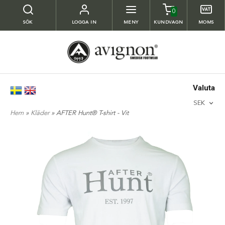
0
SÖK
LOGGA IN
MENY
KUNDVAGN
MOMS
Valuta
SEK
Hem
»
Kläder
» AFTER Hunt® T-shirt - Vit