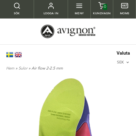
0
SÖK
LOGGA IN
MENY
KUNDVAGN
MOMS
Valuta
SEK
Hem
»
Sulor
» Air flow 2-2.5 mm