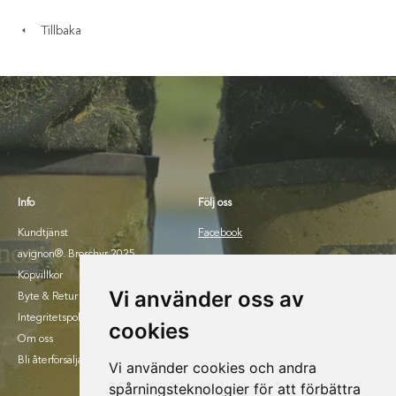
Tillbaka
Info
Följ oss
Kundtjänst
Facebook
avignon®. Broschyr 2025.
Instagram
Köpvillkor
Vi använder oss av
Byte & Retur
Integritetspolicy
cookies
Om oss
Bli återförsäljare
Vi använder cookies och andra
spårningsteknologier för att förbättra