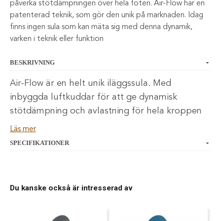
påverka stötdämpningen över hela foten. Air-Flow har en
patenterad teknik, som gör den unik på marknaden. Idag
finns ingen sula som kan mäta sig med denna dynamik,
varken i teknik eller funktion
BESKRIVNING
Air-Flow är en helt unik iläggssula. Med
inbyggda luftkuddar för att ge dynamisk
stötdämpning och avlastning för hela kroppen
samt anpassa stödet för just din hålfot.
Läs mer
SPECIFIKATIONER
Stötdämpande damsula för alla situationer. Den extremt
tunna konstruktionen tar minimalt med plats utan att
påverka stötdämpningen över hela foten. Air-Flow har en
patenterad teknik, som gör den unik på marknaden. Idag
Du kanske också är intresserad av
finns ingen sula som kan mäta sig med denna dynamik,
varken i teknik eller funktion. Air-Flow har en otroligt
slitstark luftkudde inbyggd i hälpartiet, som tar emot och