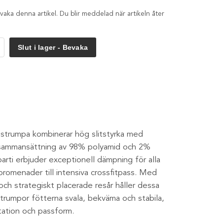
aka denna artikel. Du blir meddelad när artikeln åter
Slut i lager - Bevaka
trumpa kombinerar hög slitstyrka med
ka sammansättning av 98% polyamid och 2%
arti erbjuder exceptionell dämpning för alla
 promenader till intensiva crossfitpass. Med
och strategiskt placerade resår håller dessa
 strumpor fötterna svala, bekväma och stabila,
tation och passform.