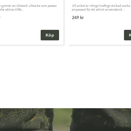
y grönär en slitstark ullsocka som passar
Ull ankel är riktigt kraftigt stickad socka
alla aktiva tillfä...
anpassad för ett aktivt användand...
r
249 kr