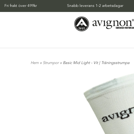
Fri frakt över 499kr
Snabb leverans 1-2 arbetsdagar
Hem
»
Strumpor
» Basic Mid Light - Vit | Träningsstrumpa