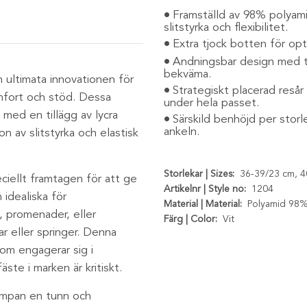
Framställd av 98% polyami
slitstyrka och flexibilitet.
Extra tjock botten för op
Andningsbar design med tun
bekväma.
ultimata innovationen för
Strategiskt placerad resår
mfort och stöd. Dessa
under hela passet.
med en tillägg av lycra
Särskild benhöjd per stor
ankeln.
n av slitstyrka och elastisk
Storlekar | Sizes:
36-39/23 cm, 4
ciellt framtagen för att ge
Artikelnr | Style no:
1204
idealiska för
Material | Material:
Polyamid 98%,
, promenader, eller
Färg | Color:
Vit
r eller springer. Denna
som engagerar sig i
fäste i marken är kritiskt.
rumpan en tunn och