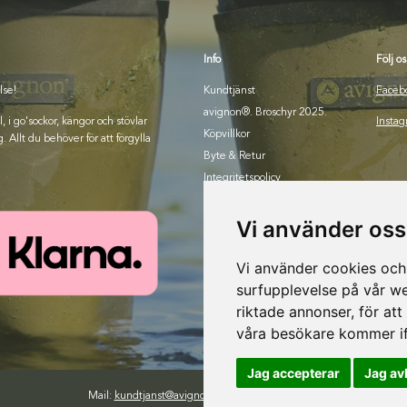
Info
Följ os
lse!
Kundtjänst
Faceb
avignon®. Broschyr 2025.
i go'sockor, kängor och stövlar
Insta
Köpvillkor
. Allt du behöver för att förgylla
Byte & Retur
Integritetspolicy
Om oss
Bli återförsäljare
Vi använder oss
Vi använder cookies och 
surfupplevelse på vår web
riktade annonser, för att
våra besökare kommer if
Jag accepterar
Jag av
Mail:
kundtjanst@avignon.se
| Tel:
018-30 25 20