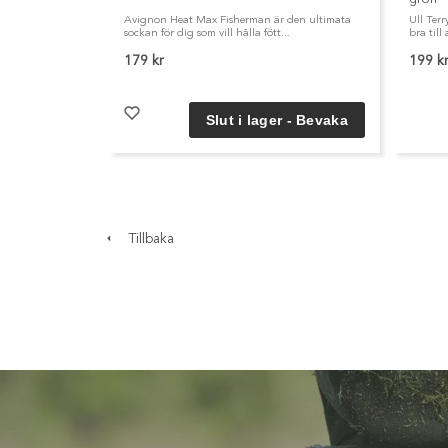
Avignon Heat Max Fisherman är den ultimata
Ull Terr
sockan för dig som vill hålla fött...
bra till 
179 kr
199 k
Tillbaka