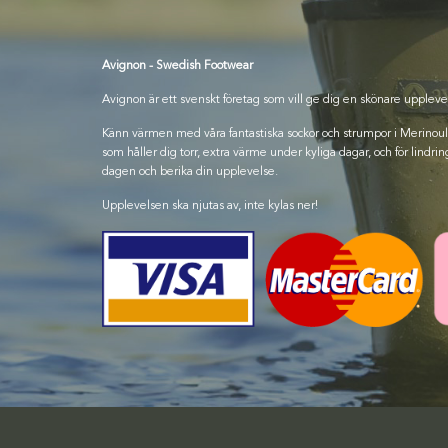
Avignon - Swedish Footwear
Avignon är ett svenskt företag som vill ge dig en skönare uppleve
Känn värmen med våra fantastiska sockor och strumpor i Merinoull, 
som håller dig torr, extra värme under kyliga dagar, och för lindring
dagen och berika din upplevelse.
Upplevelsen ska njutas av, inte kylas ner!