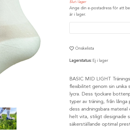
Slut i lager
Ange din e-postadress för att bev
är i lager.
Önskelista
Lagerstatus:
Ej i lager
BASIC MID LIGHT Träningss
flexibilitet genom sin uni
lycra. Dess tjockare bottenp
typer av träning, från långa
dess andningsbara material 
helt vita, stiligt designade
säkerställande optimal pres