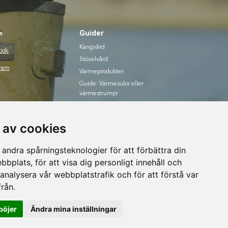
Guider
s
Kängvård
ook
Stövelvård
gram
Värmeprodukter
Guide: Värmesulor eller
värmestrumpr
Guide: Värmevästar
 av cookies
andra spårningsteknologier för att förbättra din
bplats, för att visa dig personligt innehåll och
 analysera vår webbplatstrafik och för att förstå var
rån.
böjer
Ändra mina inställningar