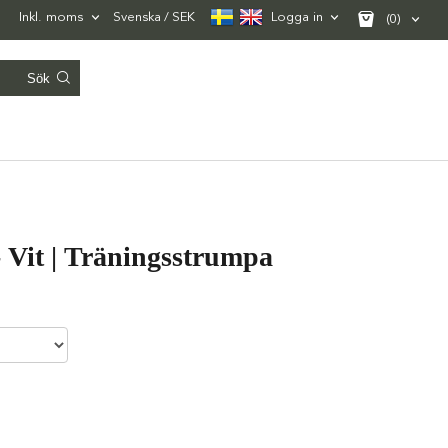
Inkl. moms
Svenska
SEK
Logga in
(0)
- Vit | Träningsstrumpa