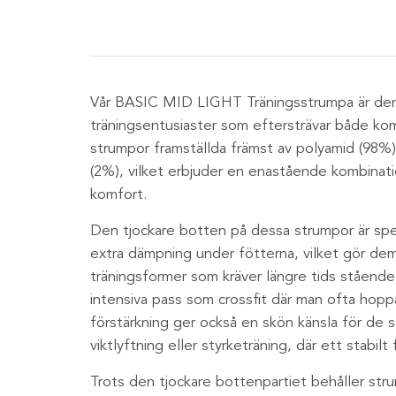
Vår BASIC MID LIGHT Träningsstrumpa är den 
träningsentusiaster som eftersträvar både ko
strumpor framställda främst av polyamid (98%) 
(2%), vilket erbjuder en enastående kombinatio
komfort.
Den tjockare botten på dessa strumpor är spe
extra dämpning under fötterna, vilket gör dem 
träningsformer som kräver längre tids stående
intensiva pass som crossfit där man ofta hoppa
förstärkning ger också en skön känsla för de 
viktlyftning eller styrketräning, där ett stabilt 
Trots den tjockare bottenpartiet behåller st