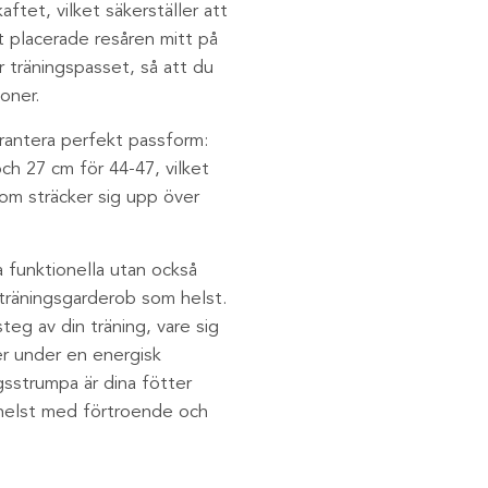
ftet, vilket säkerställer att
t placerade resåren mitt på
r träningspasset, så att du
oner.
arantera perfekt passform:
ch 27 cm för 44-47, vilket
om sträcker sig upp över
a funktionella utan också
 träningsgarderob som helst.
teg av din träning, vare sig
er under en energisk
strumpa är dina fötter
 helst med förtroende och