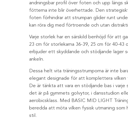
andningsbar profil över foten och upp längs ska
fötterna inte blir överhettade. Den strategisk
foten förhindrar att strumpan glider runt unde
kan röra dig med förtroende och utan distrakti
Varje storlek har en särskild benhöjd för att g
23 cm för storlekarna 36-39, 25 cm för 40-43 o
erbjuder ett skyddande och stödjande lager s
ankeln.
Dessa helt vita träningsstrumporna är inte bar
elegant designade för att komplettera vilken
De är tänkta att vara en stödjande bas i varje s
det är på gymmets golvytor, i dansstudion ell
aerobicsklass. Med BASIC MID LIGHT Tränings
beredda att möta vilken fysisk utmaning som
stil.