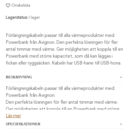
Önskelista
Lagerstatus:
I lager
Förlängningskabeln passar till alla värmeprodukter med
Powerbank från Avignon. Den perfekta lösningen för fler
antal timmar med värme. Ger möjligheten att koppla till en
Powerbank med större kapacitet, som då kan läggas i
fickan eller ryggsäcken. Kabeln har USB-hane till USB-hona.
BESKRIVNING
Förlängningskabeln passar till alla värmeprodukter med
Powerbank från Avignon.
Den perfekta lösningen för fler antal timmar med värme.
Ger möjligheten att koppla till en Powerbank med större
Läs mer
kapacitet, som då kan läggas i fickan eller ryggsäcken.
Kabeln har USB-hane till USB-hona.
SPECIFIKATIONER