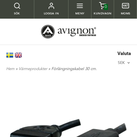
0
SÖK
LOGGA IN
MENY
KUNDVAGN
MOMS
Valuta
SEK
Hem
»
Värmeprodukter
» Förlängningskabel 30 cm.