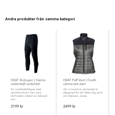
Andra produkter från samma kategori
HEAT BotLayer | Värme
HEAT Puff Vest | Dunfri
underställ underdel
värmeväst dam
En underställsbyxa med
Vår innovativa värmeväst är
värmefunktion kan vara
designad för att hålla dig varm
skillnaden mellan en bekväm
och bekväm, oavse...
och...
2199 kr
2499 kr