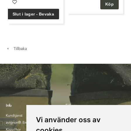
Tillbaka
Info
Följ oss
Kundtjänst
Facebook
Vi använder oss av
avignon®. Broschyr 2025.
Instagram
cookies
Köpvillkor