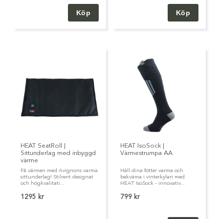
HEAT SeatRoll |
HEAT IsoSock |
Sittunderlag med inbyggd
Värmestrumpa AA
värme
Få värmen med Avignons varma
Håll dina fötter varma och
sittunderlag! Stilrent designat
bekväma i vinterkylan med
och högkvalitati...
HEAT IsoSock - innovativ...
1295 kr
799 kr