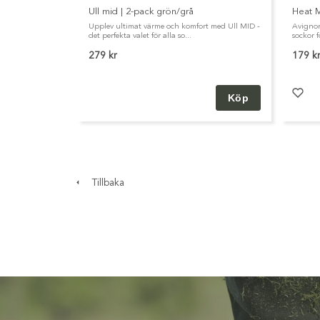
Ull mid | 2-pack grön/grå
Heat M
Upplev ultimat värme och komfort med Ull MID -
Avignon
det perfekta valet för alla so...
sockor f
279 kr
179 k
Tillbaka