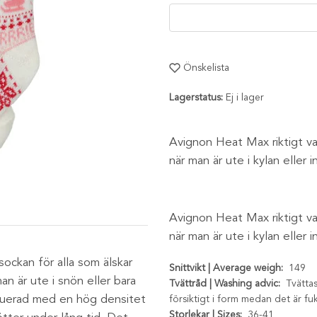
Önskelista
Lagerstatus:
Ej i lager
Avignon Heat Max riktigt var
när man är ute i kylan eller
Avignon Heat Max riktigt var
när man är ute i kylan eller
ockan för alla som älskar
Snittvikt | Average weigh:
149
n är ute i snön eller bara
Tvättråd | Washing advic:
Tvättas
truerad med en hög densitet
försiktigt i form medan det är fuk
Storlekar | Sizes:
36-41