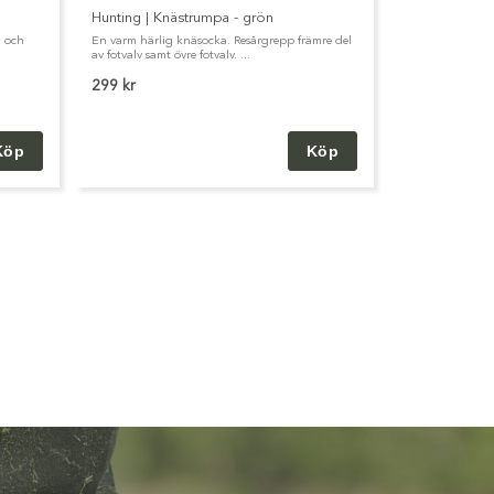
Hunting | Knästrumpa - grön
a och
En varm härlig knäsocka. Resårgrepp främre del
av fotvalv samt övre fotvalv. ...
299 kr