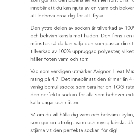
som gör att den bibehåller värmen runt dina f
innebär att du kan njuta av en varm och bekvä
att behöva oroa dig för att frysa.
Den yttre delen av sockan är tillverkad av 100%
och bekväm känsla mot huden. Den finns i en 
mönster, så du kan välja den som passar din sti
tillverkad av 100% uppruggad polyester, vilket
håller foten varm och torr.
Vad som verkligen utmärker Avignon Heat Max
rating på 4,7. Det innebär att den är mer än 
vanlig bomullssocka som bara har en TOG-ratin
den perfekta sockan för alla som behöver ex
kalla dagar och nätter.
Så om du vill hålla dig varm och bekväm i kylan,
som ger en otroligt varm och mysig känsla, d
stjärna vit den perfekta sockan för dig!