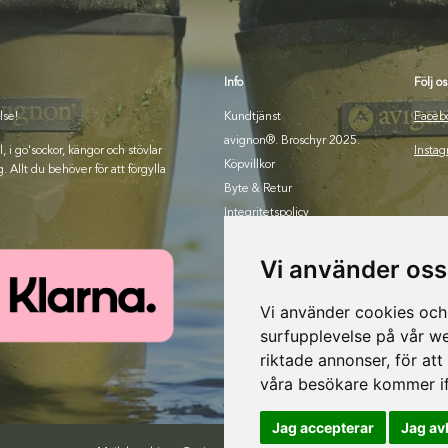
Info
Följ os
lse!
Kundtjänst
Faceb
avignon®. Broschyr 2025.
i go'sockor, kängor och stövlar
Insta
Köpvillkor
. Allt du behöver för att förgylla
Byte & Retur
Integritetspolicy
Om oss
Bli återförsäljare
Vi använder oss
Vi använder cookies och 
surfupplevelse på vår web
riktade annonser, för att
våra besökare kommer if
Jag accepterar
Jag av