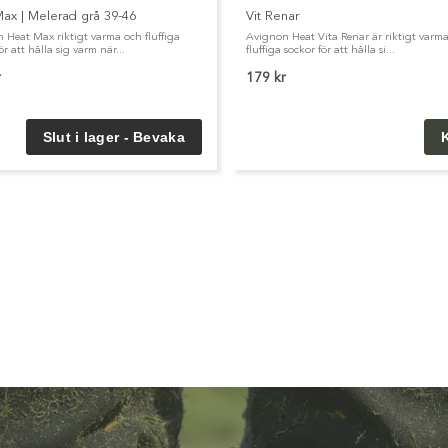
ax | Melerad grå 39-46
Vit Renar
 Heat Max riktigt varma och fluffiga
Avignon Heat Vita Renar är riktigt varm
ör att hålla sig varm när...
fluffiga sockor för att hålla si...
r
179 kr