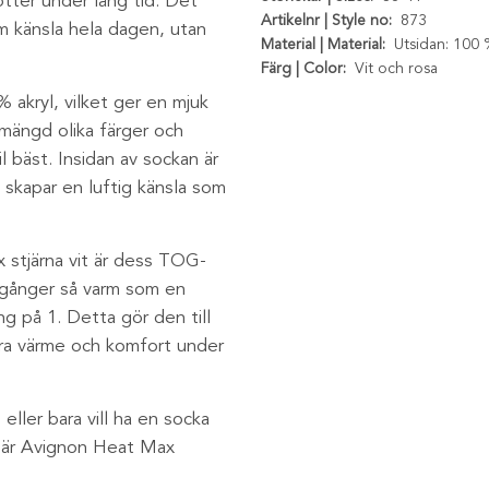
ötter under lång tid. Det
Artikelnr | Style no:
873
m känsla hela dagen, utan
Material | Material:
Utsidan: 100 
Färg | Color:
Vit och rosa
 akryl, vilket ger en mjuk
mängd olika färger och
l bäst. Insidan av sockan är
 skapar en luftig känsla som
 stjärna vit är dess TOG-
4 gånger så varm som en
g på 1. Detta gör den till
tra värme och komfort under
 eller bara vill ha en socka
å är Avignon Heat Max