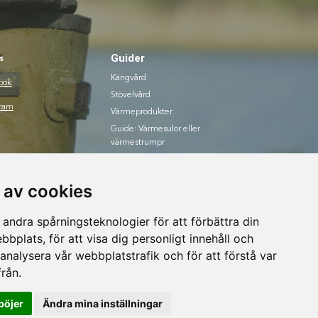
Guider
s
Kängvård
ook
Stövelvård
gram
Värmeprodukter
Guide: Värmesulor eller
värmestrumpr
Guide: Värmevästar
 av cookies
andra spårningsteknologier för att förbättra din
bplats, för att visa dig personligt innehåll och
 analysera vår webbplatstrafik och för att förstå var
rån.
böjer
Ändra mina inställningar