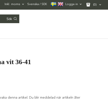
Inkl. moms
Svenska
SEK
Logga in
(0)
a vit 36-41
aka denna artikel. Du blir meddelad när artikeln åter