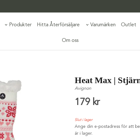
Produkter
Hitta Återförsäljare
Varumärken
Outlet
Om oss
Heat Max | Stjärn
Avignon
179 kr
Slut i lager
Ange din e-postadress för att bev
är i lager.