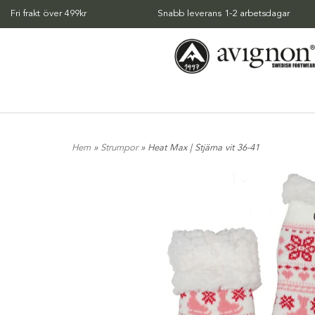
Fri frakt över 499kr
Snabb leverans 1-2 arbetsdagar
Hem
»
Strumpor
» Heat Max | Stjärna vit 36-41