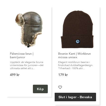
Pälsmössa brun |
Beanie Kant | Mörkbrun
barn/junior
mössa unisex
Upptäck vår eleganta bruna
Elegant mörkbrun beanie i
vintermössa för juniorer—det
finstickad dubbellagerdesign.
ultimata sättet att s...
Tillverkad i 100% akr...
499 kr
179 kr