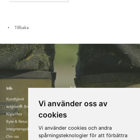
Tillbaka
Info
Följ oss
Kundtjänst
Facebook
Vi använder oss av
avignon®. Broschyr 2025.
Instagram
cookies
Köpvillkor
Byte & Retur
Vi använder cookies och andra
Integritetspolicy
spårningsteknologier för att förbättra
Om oss