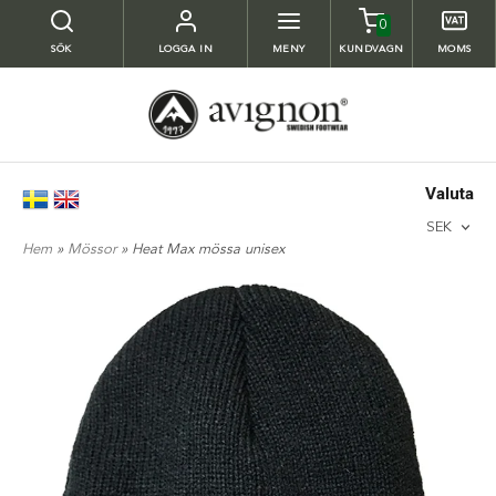
0
SÖK
LOGGA IN
MENY
KUNDVAGN
MOMS
Valuta
SEK
Hem
»
Mössor
» Heat Max mössa unisex