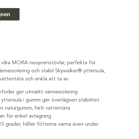
gnen
 våra MORA neoprenstövlar, perfekta för
rmeisolering och stabil Skywalker® yttersula,
vattentäta och enkla att ta av.
foder ger utmärkt värmeisolering
 yttersula i gummi ger överlägsen stabilitet
amt naturgummi, helt vattentäta
dan för enkel avtagning
5 grader, håller fötterna varma även under