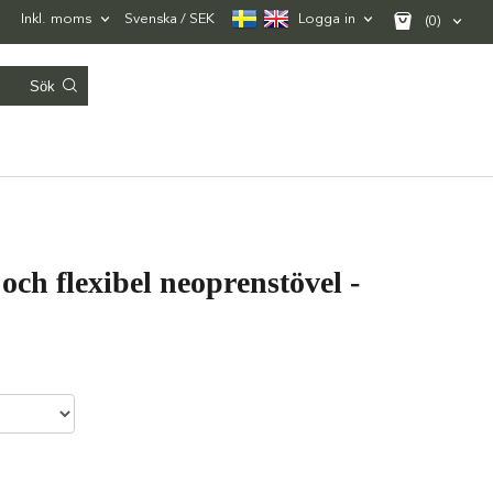
Inkl. moms
Svenska
SEK
Logga in
(0)
och flexibel neoprenstövel -