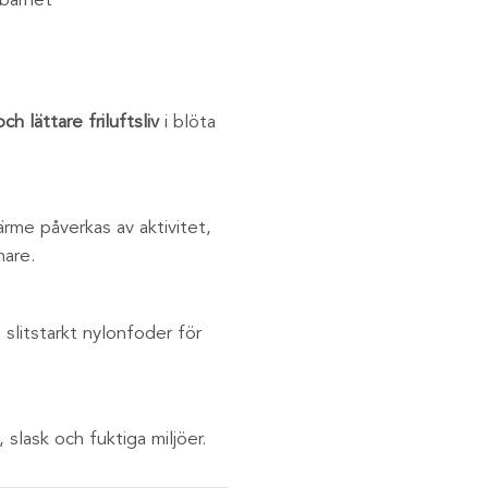
lbarhet
h lättare friluftsliv
i blöta
rme påverkas av aktivitet,
mare.
slitstarkt nylonfoder för
 slask och fuktiga miljöer.