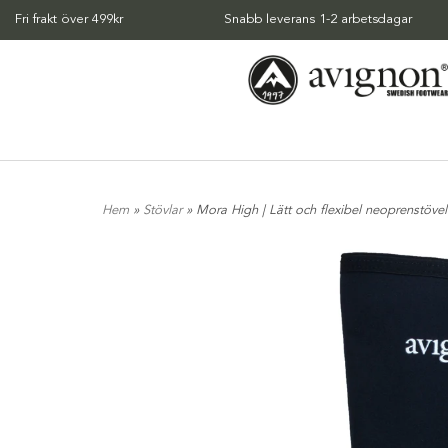
Fri frakt över 499kr
Snabb leverans 1-2 arbetsdagar
Hem
»
Stövlar
» Mora High | Lätt och flexibel neoprenstövel 