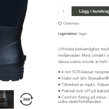
Lägg i kundva
Önskelista
Lagerstatus:
I lager
Utforska bekvämlighet med
mellanväder. Med utmärkt vä
dessa svarta stövlar är helt 
4 mm SCR-klassat neopren
Stabil och lätt Skywalker®
Tillverkad av mjukt, följs
Praktisk kick-off på baksi
Comfort Rating på minus 1
svåra väderförhållanden