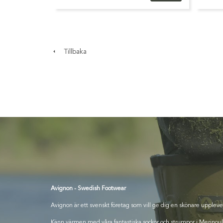
Tillbaka
Avignon - Swedish Footwear
Avignon är ett svenskt företag som vill ge dig en skönare uppleve
Känn värmen med våra fantastiska sockor och strumpor i Merinoull, 