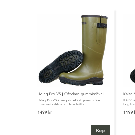
Helag Pro V5 | Ofodrad gummistövel
Kaise 
Helag Pro V5 är en prisbelönt gummistövel
KAISE ä
tillverkad i slitstarkt Heracles® n...
hög komf
1499 kr
1199 