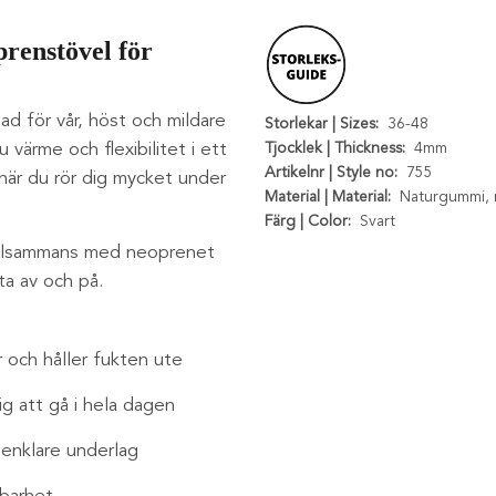
prenstövel för
ad för vår, höst och mildare
Storlekar | Sizes:
36-48
u värme och flexibilitet i ett
Tjocklek | Thickness:
4mm
Artikelnr | Style no:
755
när du rör dig mycket under
Material | Material:
Naturgummi, 
Färg | Color:
Svart
 tillsammans med neoprenet
ta av och på.
r och håller fukten ute
g att gå i hela dagen
 enklare underlag