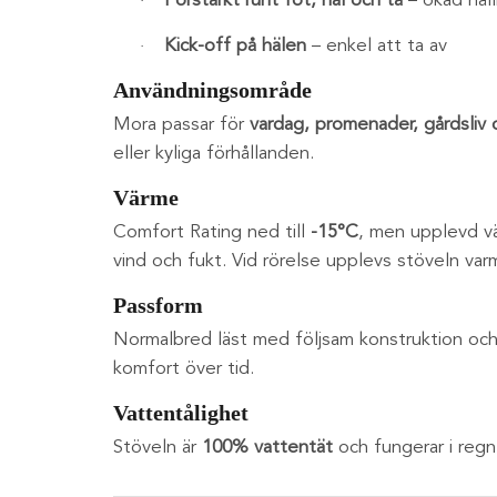
Förstärkt runt fot, häl och tå
– ökad hål
·
Kick-off på hälen
– enkel att ta av
·
Användningsområde
Mora passar för
vardag, promenader, gårdsliv oc
eller kyliga förhållanden.
Värme
Comfort Rating ned till
-15°C
, men upplevd vä
vind och fukt. Vid rörelse upplevs stöveln var
Passform
Normalbred läst med följsam konstruktion och 
komfort över tid.
Vattentålighet
Stöveln är
100% vattentät
och fungerar i regn,