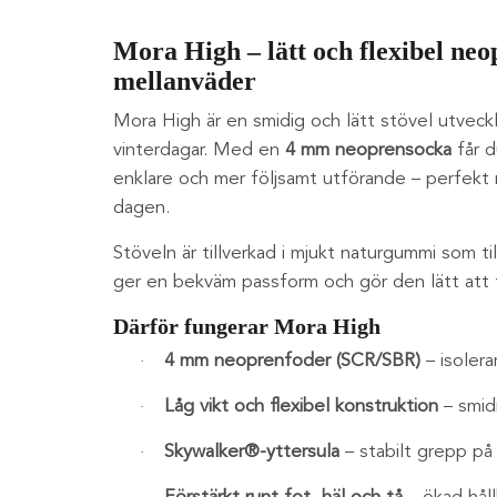
Mora High – lätt och flexibel neo
mellanväder
Mora High är en smidig och lätt stövel utveckl
vinterdagar. Med en
4 mm neoprensocka
får d
enklare och mer följsamt utförande – perfekt 
dagen.
Stöveln är tillverkad i mjukt naturgummi som
ger en bekväm passform och gör den lätt att 
Därför fungerar Mora
High
4 mm neoprenfoder (SCR/SBR)
– isolera
·
Låg vikt och flexibel konstruktion
– smidi
·
Skywalker®-yttersula
– stabilt grepp på
·