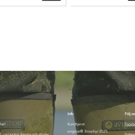
Info
Följ os
lse!
Kundtjänst
Faceb
avignon®. Broschyr 2025.
i go'sockor, kängor och stövlar
Insta