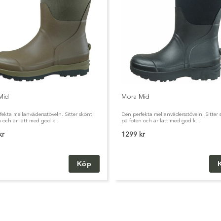
Mid
Mora Mid
fekta mellanvädersstöveln. Sitter skönt
Den perfekta mellanvädersstöveln. Sitter 
 och är lätt med god k...
på foten och är lätt med god k...
kr
1299 kr