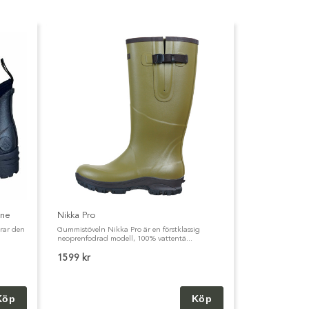
ene
Nikka Pro
erar den
Gummistöveln Nikka Pro är en förstklassig
neoprenfodrad modell, 100% vattentä...
1599 kr