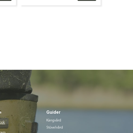
Guider
s
Kängvård
ook
Stövelvård
gram