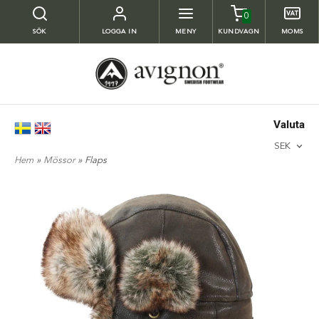
0
SÖK
LOGGA IN
MENY
KUNDVAGN
MOMS
Valuta
SEK
Hem
»
Mössor
» Flaps