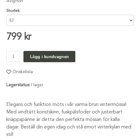
Avignon
Storlek:
799 kr
Lägg i kundvagnen
Önskelista
Lagerstatus:
I lager
Elegans och funktion möts i vår varma brun vintermössa!
Med vindtätt konstskinn, fuskpälsfoder och justerbart
knäppspänne är detta den perfekta mössan för kalla
dagar. Beställ din egen idag och stå emot vinterkylan med
stil!