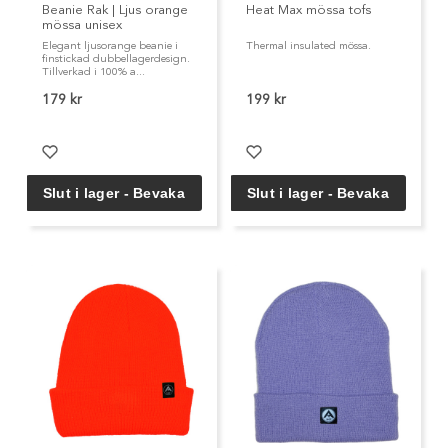
Beanie Rak | Ljus orange
Heat Max mössa tofs
mössa unisex
Med storleken angiven i centimetermått runt huvudet kan
Elegant ljusorange beanie i
Thermal insulated mössa.
du vara säker på att hitta den perfekta passformen för
finstickad dubbellagerdesign.
Tillverkad i 100% a...
dig. Så varför kompromissa med stil eller komfort när du
kan få bägge delar med vår vintermössa i vacker brun färg?
179 kr
199 kr
Beställ din egen idag och se fram emot en vinter full av
elegans och värme med denna underbara öronlappsmössa!