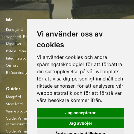
Info
Följ oss
Kundtjänst
Facebook
Vi använder oss av
avignon®. Broschyr 2025.
Instagram
cookies
Köpvillkor
Byte & Retur
Vi använder cookies och andra
Integritetspolicy
spårningsteknologier för att förbättra
Om oss
din surfupplevelse på vår webbplats,
Bli återförsäljare
för att visa dig personligt innehåll och
riktade annonser, för att analysera vår
Guider
webbplatstrafik och för att förstå var
Kängvård
våra besökare kommer ifrån.
Stövelvård
Värmeprodukter
Jag accepterar
Guide: Värmesulor eller
Jag avböjer
värmestrumpr
Guide: Värmevästar
Ändra mina inställningar