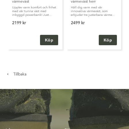
värmeväst
värmeväst herr
Upplev en ny nivå av prestanda och trygghet med dessa
Upplev varm komfort och frihet
Håll dig varm med vår
avancerade powerbanks från Avignon.
med vår tunna väst med
innovativa värmeväst, som
inbyggd powerbank! Just...
erbjuder tre justerbara värme...
2199 kr
2499 kr
Tillbaka