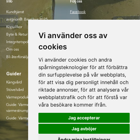
Info
Följ oss
Kundtjänst
Facebook
avignon®. Broschyr 2025.
Instagram
Köpvillkor
Vi använder oss av
Byte & Retur
Integritetspolicy
cookies
Om oss
Bli återförsäljare
Vi använder cookies och andra
spårningsteknologier för att förbättra
Guider
din surfupplevelse på vår webbplats,
för att visa dig personligt innehåll och
Kängvård
riktade annonser, för att analysera vår
Stövelvård
webbplatstrafik och för att förstå var
Värmeprodukter
våra besökare kommer ifrån.
Guide: Värmesulor eller
värmestrumpr
Jag accepterar
Guide: Värmevästar
Jag avböjer
Ändra mina inställningar