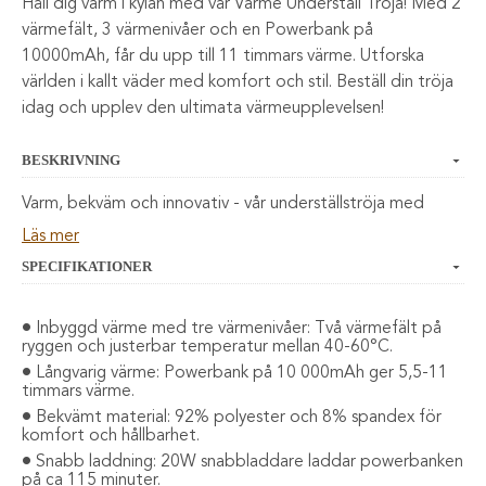
Håll dig varm i kylan med vår Värme Underställ Tröja! Med 2
värmefält, 3 värmenivåer och en Powerbank på
10000mAh, får du upp till 11 timmars värme. Utforska
världen i kallt väder med komfort och stil. Beställ din tröja
idag och upplev den ultimata värmeupplevelsen!
BESKRIVNING
Varm, bekväm och innovativ - vår underställströja med
inbyggd värme är det perfekta valet för att hålla dig varm
Läs mer
och bekväm även under de kallaste dagarna. Med sina 2
SPECIFIKATIONER
värmefält på ryggen och 3 värmenivåer som du enkelt
justerar med knappen på bröstet, ger denna tröja dig
Inbyggd värme med tre värmenivåer: Två värmefält på
optimal värme precis där du behöver den som mest.
ryggen och justerbar temperatur mellan 40-60°C.
Långvarig värme: Powerbank på 10 000mAh ger 5,5-11
Designad med den senaste tekniken, kommer vår Värme
timmars värme.
Underställströja med en Powerbank på hela 10 000mAh
Bekvämt material: 92% polyester och 8% spandex för
som ingår i produkten. Det betyder att du inte behöver
komfort och hållbarhet.
oroa dig för att gå utan ström på de mest avgörande
Snabb laddning: 20W snabbladdare laddar powerbanken
ögonblicken. Du kan enkelt ladda Powerbanken innan du
på ca 115 minuter.