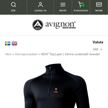
0
SÖK
LOGGA IN
MENY
KUNDVAGN
MOMS
Valuta
SEK
Hem
»
Värmeprodukter
» HEAT TopLayer | Värme underställ överdel