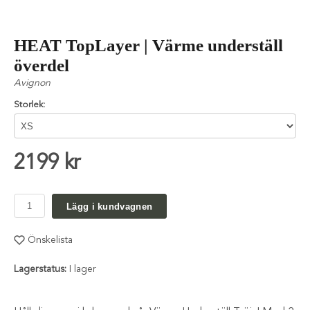
HEAT TopLayer | Värme underställ
överdel
Avignon
Storlek:
2199 kr
Lägg i kundvagnen
Önskelista
Lagerstatus:
I lager