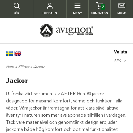
0
SÖK
LOGGA IN
MENY
KUNDVAGN
MOMS
Valuta
SEK
Hem
»
Kläder
» Jackor
Jackor
Utforska vårt sortiment av AFTER Hunt® jackor –
designade för maximal komfort, värme och funktion i alla
väder. Våra jackor är framtagna för att klara såväl aktiva
äventyr i naturen som mer avslappnade tillfällen i vardagen.
Tack vare materialval och genomtänkt design erbjuder
jackorna både hög komfort och optimal funktionalitet