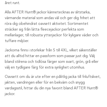
året runt.
Alla AFTER Hunt® jackor kännetecknas av slitstarka,
värmande material som andas väl och ger dig frihet att
röra dig obehindrat oavsett aktivitet. Sortimentet
sträcker sig från lätta fleecejackor perfekta som
mellanlager, till robusta ytterjackor för kyligare väder och
tuffare miljöer.
Jackorna finns i storlekar från S till 4XL, vilket säkerställer
att du alltid hittar en passform som passar just dig. Välj
bland stilrena och tidlösa färger som svart, grön, grå eller
välj en tydligare färg för extra synlighet utomhus.
Oavsett om du är ute efter en pålitlig jacka till friluftslivet,
jakten, vandringen eller för en bekväm och snygg
vardagsstil, hittar du din nya favorit bland AFTER Hunt®
jackor.