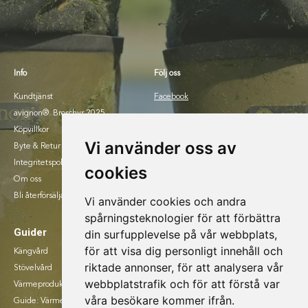
Info
Följ oss
Kundtjänst
Facebook
avignon®. Broschyr 2025.
Instagram
Köpvillkor
Vi använder oss av
Byte & Retur
Integritetspolicy
cookies
Om oss
Bli återförsäljare
Vi använder cookies och andra
spårningsteknologier för att förbättra
Guider
din surfupplevelse på vår webbplats,
för att visa dig personligt innehåll och
Kängvård
riktade annonser, för att analysera vår
Stövelvård
webbplatstrafik och för att förstå var
Värmeprodukter
våra besökare kommer ifrån.
Guide: Värmesulor eller