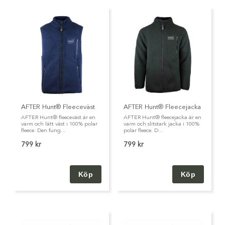
AFTER Hunt® Fleeceväst
AFTER Hunt® Fleecejacka
AFTER Hunt® fleeceväst är en
AFTER Hunt® fleecejacka är en
varm och lätt väst i 100% polar
varm och slitstark jacka i 100%
fleece. Den fung...
polar fleece. D...
799 kr
799 kr