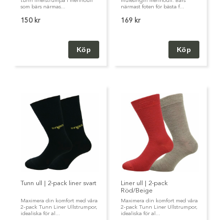
tunn linerstrumpa i merinoull
mulesingfri merinoull. Bärs
som bärs närmas...
närmast foten för bästa f...
150 kr
169 kr
Tunn ull | 2-pack liner svart
Liner ull | 2-pack
Röd/Beige
Maximera din komfort med våra
Maximera din komfort med våra
2-pack Tunn Liner Ullstrumpor,
2-pack Tunn Liner Ullstrumpor,
idealiska för al...
idealiska för al...