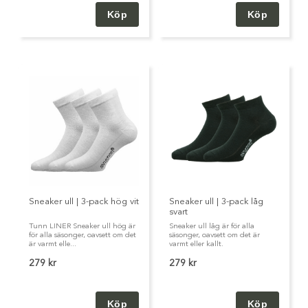
Sneaker ull | 3-pack hög vit
Sneaker ull | 3-pack låg
svart
Tunn LINER Sneaker ull hög är
Sneaker ull låg är för alla
för alla säsonger, oavsett om det
säsonger, oavsett om det är
är varmt elle...
varmt eller kallt.
279 kr
279 kr