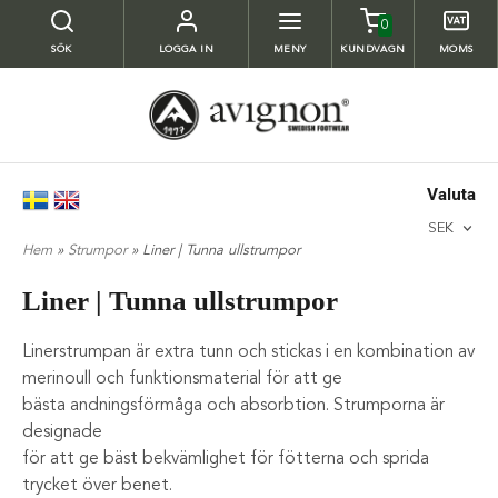
0
SÖK
LOGGA IN
MENY
KUNDVAGN
MOMS
Valuta
SEK
Hem
»
Strumpor
» Liner | Tunna ullstrumpor
Liner | Tunna ullstrumpor
Linerstrumpan är extra tunn och stickas i en kombination av
merinoull och funktionsmaterial för att ge
bästa andningsförmåga och absorbtion. Strumporna är
designade
för att ge bäst bekvämlighet för fötterna och sprida
trycket över benet.