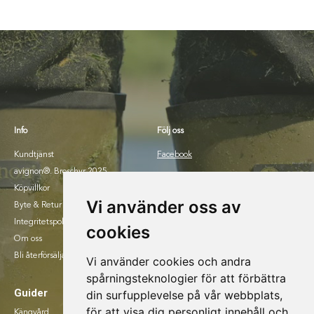
Info
Följ oss
Kundtjänst
Facebook
avignon®. Broschyr 2025.
Instagram
Köpvillkor
Vi använder oss av
Byte & Retur
Integritetspolicy
cookies
Om oss
Bli återförsäljare
Vi använder cookies och andra
spårningsteknologier för att förbättra
Guider
din surfupplevelse på vår webbplats,
för att visa dig personligt innehåll och
Kängvård