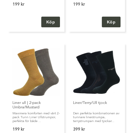
199 kr
199 kr
Liner ull | 2-pack
Liner/Terry/Ull tjock
Umbra/Mustard
Maximera komforten med vårt 2-
Den perfekta kombinationen av
pack Tunn Liner Ullstrumpor,
tunnare linerstrumpa,
perfekta för både ...
terrystrumpan med tjockar...
199 kr
399 kr