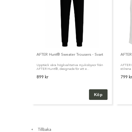
AFTER Hunt® Sweater Trousers - Svart
AFTER 
Upptäck våra högkvalitativa mjukisbyxor från
AFTER H
AFTER Hunt®, designade för att e...
stilrena
899 kr
799 k
Tillbaka