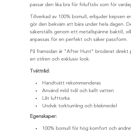
passar den lika bra för friluftsliv som för varda
Tillverkad av 100% bomull, erbjuder kepsen en
gör den bekväm att bära under hela dagen. D
säkerställs genom ett metallspänne baktill, vi
anpassas för en perfekt och säker passform.
På framsidan är "After Hunt" broderat direkt p
en stilren och exklusiv look.
Tvättråd:
Handtvätt rekommenderas
Använd mild tvål och kallt vatten
Låt lufttorka
Undvik torktumling och blekmedel
Egenskaper:
100% bomull för hög komfort och andn