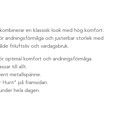
ombinerar en klassisk look med hög komfort.
för andningsförmåga och justerbar storlek med
de friluftsliv och vardagsbruk.
för optimal komfort och andningsförmåga.
ar till allt.
lrent metallspänne.
r Hunt" på framsidan.
under hela dagen.