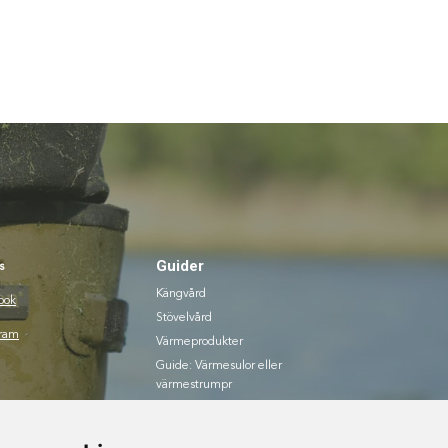
Guider
s
Kängvård
ook
Stövelvård
gram
Värmeprodukter
Guide: Värmesulor eller
värmestrumpr
Guide: Värmevästar