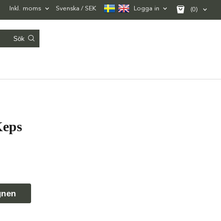
Inkl. moms
Svenska
SEK
Logga in
(0)
eps
gnen