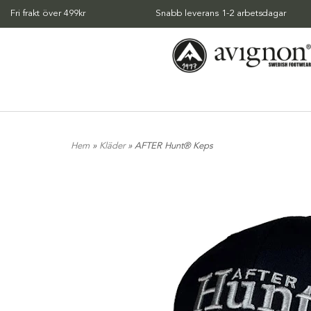
Fri frakt över 499kr
Snabb leverans 1-2 arbetsdagar
Hem
»
Kläder
» AFTER Hunt® Keps