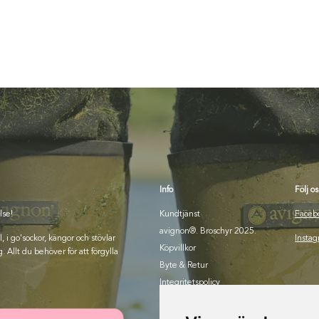
Info
Följ os
lse!
Kundtjänst
Faceb
avignon®. Broschyr 2025.
i go'sockor, kängor och stövlar
Insta
Köpvillkor
. Allt du behöver för att förgylla
Byte & Retur
Integritetspolicy
Om oss
Bli återförsäljare