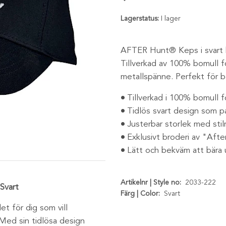
Lagerstatus:
I lager
AFTER Hunt® Keps i svart k
Tillverkad av 100% bomull 
metallspänne. Perfekt för bå
Tillverkad i 100% bomull 
Tidlös svart design som pass
Justerbar storlek med sti
Exklusivt broderi av "Afte
Lätt och bekväm att bära 
Artikelnr | Style no:
2033-222
Svart
Färg | Color:
Svart
t för dig som vill
Med sin tidlösa design