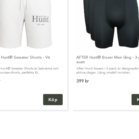
Hunt® Sweater Shorts - Vit
AFTER Hunt® Boxer Men lång - 3-
svart
unt® Sweater Shorts är bekväma och
After Hunt boxers i 3-pack är designade 
 unisex-shorts, perfekta fö...
aktiva dagar. Lång modell minskar...
r
399 kr