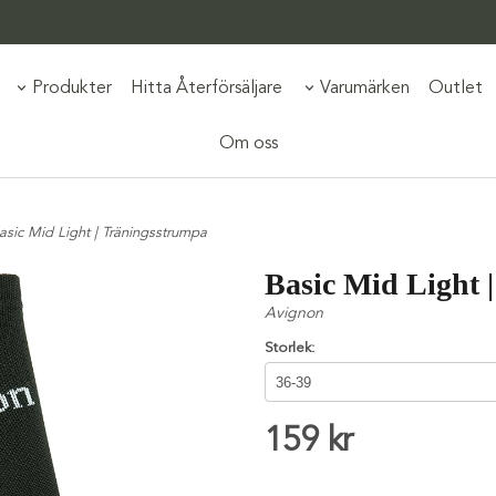
Produkter
Hitta Återförsäljare
Varumärken
Outlet
Om oss
asic Mid Light | Träningsstrumpa
Basic Mid Light 
Avignon
Storlek:
159 kr