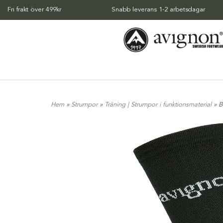
Fri frakt över 499kr
Snabb leverans 1-2 arbetsdagar
Hem
»
Strumpor
»
Träning | Strumpor i funktionsmaterial
» B