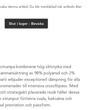
aka denna artikel. Du blir meddelad när artikeln åter
Slut i lager - Bevaka
trumpa kombinerar hög slitstyrka med
ka sammansättning av 98% polyamid och 2%
arti erbjuder exceptionell dämpning för alla
 promenader till intensiva crossfitpass. Med
och strategiskt placerade resår håller dessa
ade strumpor fötterna svala, bekväma och
mal prestation och passform.