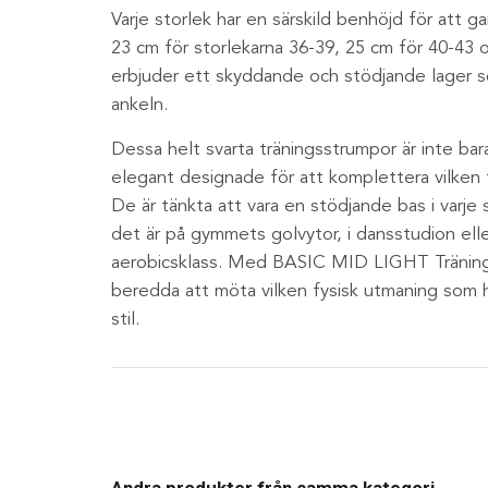
Varje storlek har en särskild benhöjd för att g
23 cm för storlekarna 36-39, 25 cm för 40-43 o
erbjuder ett skyddande och stödjande lager s
ankeln.
Dessa helt svarta träningsstrumpor är inte bar
elegant designade för att komplettera vilken
De är tänkta att vara en stödjande bas i varje s
det är på gymmets golvytor, i dansstudion ell
aerobicsklass. Med BASIC MID LIGHT Tränings
beredda att möta vilken fysisk utmaning som
stil.