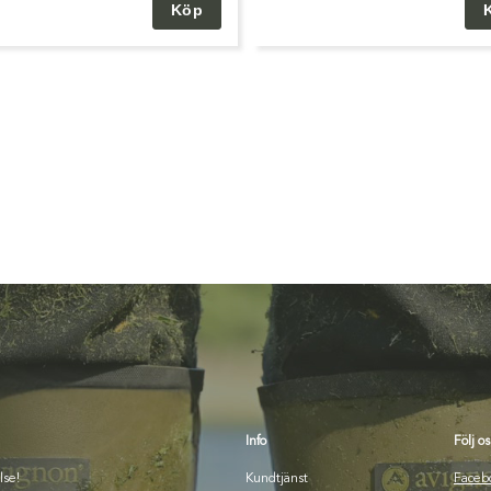
Info
Följ os
lse!
Kundtjänst
Faceb