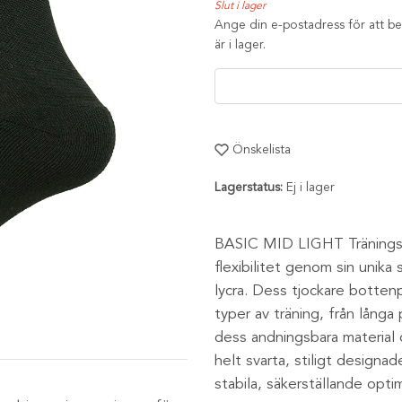
Slut i lager
Ange din e-postadress för att bev
är i lager.
Önskelista
Lagerstatus:
Ej i lager
BASIC MID LIGHT Träningss
flexibilitet genom sin uni
lycra. Dess tjockare bottenp
typer av träning, från långa
dess andningsbara material 
helt svarta, stiligt design
stabila, säkerställande opti