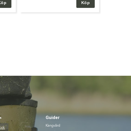
Guider
s
Kängvård
ook