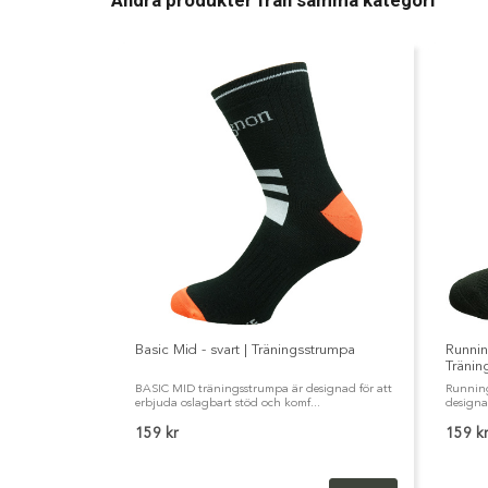
Andra produkter från samma kategori
Basic Mid - svart | Träningsstrumpa
Runnin
Tränin
BASIC MID träningsstrumpa är designad för att
Running
erbjuda oslagbart stöd och komf...
designad
159 kr
159 k