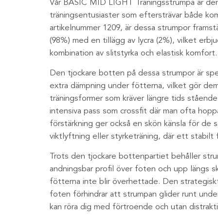
Vår BASIC MID LIGHT Träningsstrumpa är den 
träningsentusiaster som eftersträvar både k
artikelnummer 1209, är dessa strumpor framstä
(98%) med en tillägg av lycra (2%), vilket erb
kombination av slitstyrka och elastisk komfort.
Den tjockare botten på dessa strumpor är spe
extra dämpning under fötterna, vilket gör dem 
träningsformer som kräver längre tids stående
intensiva pass som crossfit där man ofta hoppa
förstärkning ger också en skön känsla för de 
viktlyftning eller styrketräning, där ett stabilt 
Trots den tjockare bottenpartiet behåller st
andningsbar profil över foten och upp längs ska
fötterna inte blir överhettade. Den strategisk
foten förhindrar att strumpan glider runt unde
kan röra dig med förtroende och utan distrakti