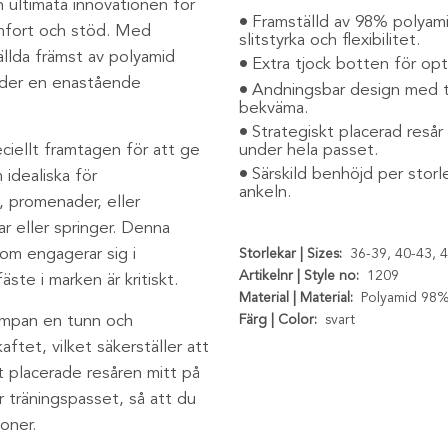
ultimata innovationen för
Framställd av 98% polyami
omfort och stöd. Med
slitstyrka och flexibilitet.
llda främst av polyamid
Extra tjock botten för op
juder en enastående
Andningsbar design med tun
bekväma.
Strategiskt placerad resår
ciellt framtagen för att ge
under hela passet.
Särskild benhöjd per stor
idealiska för
ankeln.
, promenader, eller
r eller springer. Denna
som engagerar sig i
Storlekar | Sizes:
36-39, 40-43, 4
Artikelnr | Style no:
1209
fäste i marken är kritiskt.
Material | Material:
Polyamid 98%,
rumpan en tunn och
Färg | Color:
svart
ftet, vilket säkerställer att
t placerade resåren mitt på
r träningspasset, så att du
oner.