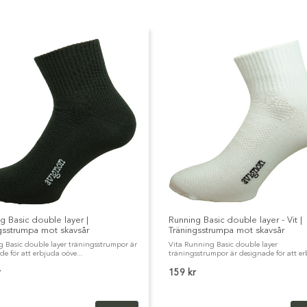
g Basic double layer |
Running Basic double layer - Vit |
gsstrumpa mot skavsår
Träningsstrumpa mot skavsår
 Basic double layer träningsstrumpor är
Vita Running Basic double layer
e för att erbjuda oöve...
träningsstrumpor är designade för att er
r
159 kr