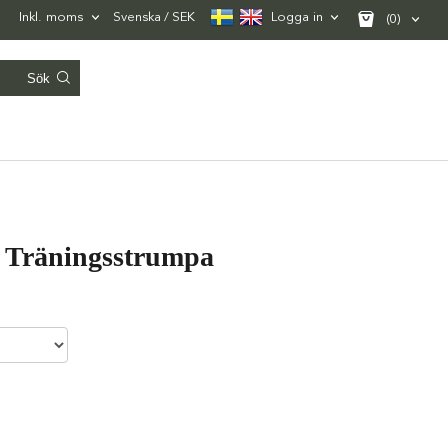
Inkl. moms
Svenska
SEK
Logga in
(0)
| Träningsstrumpa