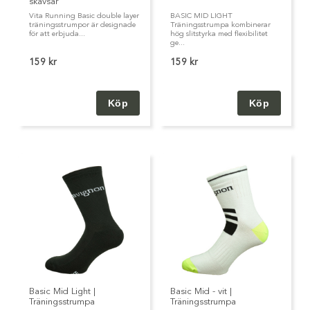
skavsår
tradition möter modern teknik för att skapa produkter av
Vita Running Basic double layer
BASIC MID LIGHT
högsta klass.
träningsstrumpor är designade
Träningsstrumpa kombinerar
för att erbjuda...
hög slitstyrka med flexibilitet
ge...
Med Running Basic double layer träningsstrumpor kan du
159 kr
159 kr
ta dina prestationer till nästa nivå medan du håller dina
fötter bekväma och skyddade. Prova och känna skillnaden
under din nästa träning.
Basic Mid Light |
Basic Mid - vit |
Träningsstrumpa
Träningsstrumpa