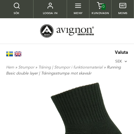
0
SÖK
LOGGA IN
MENY
KUNDVAGN
MOMS
Valuta
SEK
Hem
»
Strumpor
»
Träning | Strumpor i funktionsmaterial
» Running
Basic double layer | Träningsstrumpa mot skavsår