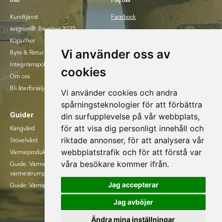
Info
Följ oss
Kundtjänst
Facebook
avignon®. Broschyr 2025.
Instagram
Köpvillkor
Vi använder oss av
Byte & Retur
Integritetspolicy
cookies
Om oss
Bli återförsäljare
Vi använder cookies och andra
spårningsteknologier för att förbättra
Guider
din surfupplevelse på vår webbplats,
för att visa dig personligt innehåll och
Kängvård
riktade annonser, för att analysera vår
Stövelvård
webbplatstrafik och för att förstå var
Värmeprodukter
våra besökare kommer ifrån.
Guide: Värmesulor eller
värmestrumpr
Jag accepterar
Guide: Värmevästar
Jag avböjer
Ändra mina inställningar