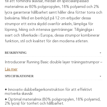
till att förhindra skavsår, medan en specialanpassad
materialmix av 80% polypropylen, 18% polyamid och 2%
lycra garanterar hållbarhet samt håller dina fötter torra och
bekväma. Med en benhöjd på 12 cm erbjuder dessa
strumpor ett extra skydd ovanför ankeln, lämpliga för
löpning, hiking och intensiva gymträningar. Tillgängliga i
svart och tillverkade i Europa, dessa strumpor kombinerar
funktion, stil och kvalitet för den moderna atleten.
BESKRIVNING
Introducerar Running Basic double layer träningsstrumpor –
din ultimata följeslagare för att möta krävande fysiska
Läs mer
utmaningar utan att kompromissa med komforten. Denna
SPECIFIKATIONER
träningsstrumpa är särskilt framtagen för att motverka
skavsår genom en innovativ dubbellagerkonstruktion,
Innovativ dubbellagerkonstruktion för att effektivt
kombinerat med en materialmix bestående av 80%
motverka skavsår.
polypropylen, 18% polyamid och 2% lycra, vilket ger en
Optimal materialmix (80% polypropylen, 18% polyamid,
överlägsen känsla och hållbarhet.
2% lycra) för torrhet och hållbarhet.